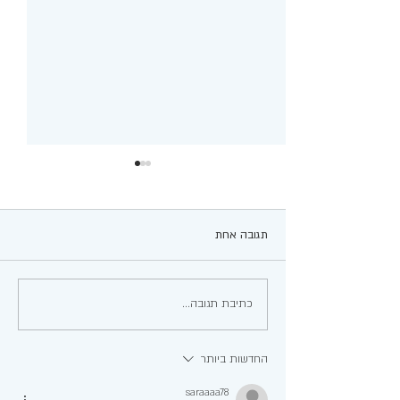
תגובה אחת
עגבניות ממולאות
כתיבת תגובה...
החדשות ביותר
saraaaa78