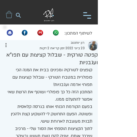
לשיתוף המתכון:
רון יוחננוב
23 ביוני 2022
זמן קריאה 2 דקות
קפטה טורקית - שבלול קציצות עם תפו"א
ועגבניות
קופצים לטורקיה ומכינים בבית את המנה הכי 
פופולרית במטבח הטורקי - שבלול קציצות עם 
תפוחי אדמה ועגבניות!
המתכון הזה כל כך פופולרי ושוטף את הרשת שאי 
אפשר להתעלם ממנו. 
בפעם הקודמת הכנתי אותו בגרסה קלאסית 
ופשוטה. הפעם התחשק לי להשקיע קצת ולהכין 
תבנית מעוצבת לארוחת שישי. 
לתוך הקציצות הוספתי את הסוד שלי - מרכיב 
שירכך אותם. יעניק להם טעם מעושן ובעיקר 