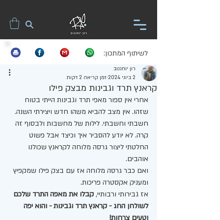
לשיתוף המתכון:
רון יוחננוב
2 ביוני 2024
זמן קריאה 2 דקות
קראנץ תרד וגבינות מבצק פילו
אחרי אין ספור מאפי תרד וגבינות הייתי בטוח 
שזהו. אין מצב להביא משהו חדש ויצירתי השנה. 
חשבתי וחשבתי. לילות של מחשבות ולבסוף זה 
קרה. לא יודע להסביר איך וכיצד אבל פשוט 
החלטתי ליצור גרסה מלוחה לקראנץ שכולנו 
אוהבים.
ואם כבר גרסה מלוחה אז עם בצק פילו שמקפיץ 
ומעניק אקסטרה פריכות.
אז גבירותי ורבותיי,
 קבלו את מאפה התרד שלכם 
לשולחן החג - קראנץ תרד וגבינות - והוא יפה 
וטעים צרחות!