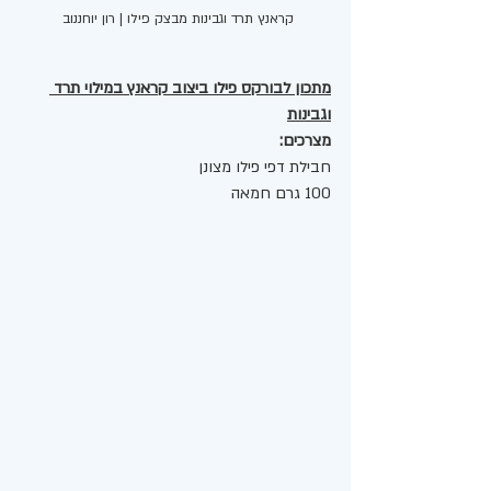
קראנץ תרד וגבינות מבצק פילו | רון יוחננוב 
מתכון לבורקס פילו ביצוב קראנץ במילוי תרד 
וגבינות
מצרכים:
חבילת דפי פילו מצונן
100 גרם חמאה