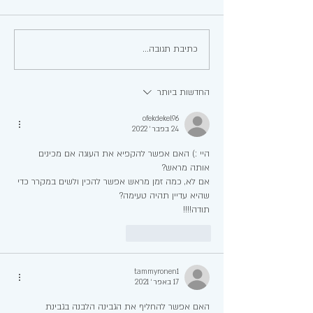
עוגיות קצף ושומשום נוסטלגיות
כתיבת תגובה...
החדשות ביותר
ofekdekel96
24 בפבר׳ 2022
היי :) האם אפשר להקפיא את העוגה אם מכינים 
אותה מראש? 
אם לא, כמה זמן מראש אפשר להכין ולשים במקרר כדי 
שהיא עדיין תהיה טעימה?
תודה!!!!
לייק
להשיב
tammyronen1
17 באפר׳ 2021
האם אפשר להחליף את הגבינה הלבנה בגבינת 