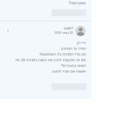
מסקרפונה?
לייק
להשיב
roy11177
20 במאי 2020
היי רון, 
תודה על המתכון.
מה גודל התבנית בה השתמשת?
אם אני מבקשת להכין את העוגה בתבנית 26, מה 
השינוי במצרכים?
אשמח אם תוכל להשיב.
לייק
להשיב