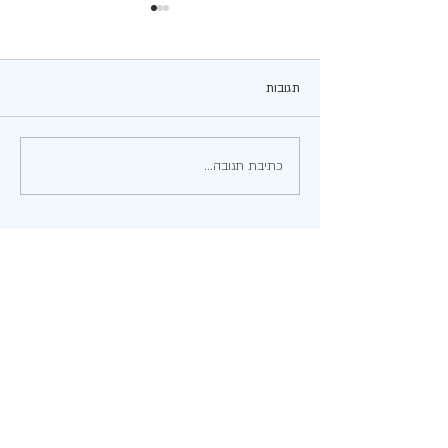
תגובות
עגבניות ממולאות
כתיבת תגובה...