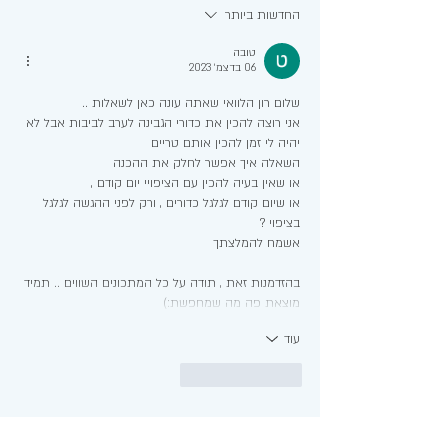
החדשות ביותר
טובה
06 בדצמ׳ 2023
שלום רון הלוואי שאתה עונה כאן לשאלות ..
אני רוצה להכין את כדורי הגבינה לערב לביבות אבל לא 
יהיה לי זמן להכין אותם טריים 
השאלה איך אפשר לחלק את ההכנה 
או שאין בעיה להכין עם הציפויי יום קודם ,
או שיום קודם לגלגל כדורים , ורק לפני ההגשה לגלגל 
בציפוי ?
אשמח להמלצתך 
בהזדמנות זאת , תודה על כל המתכונים השווים .. תמיד 
מוצאת פה מה שמחפשת:)
עוד
לייק
להשיב