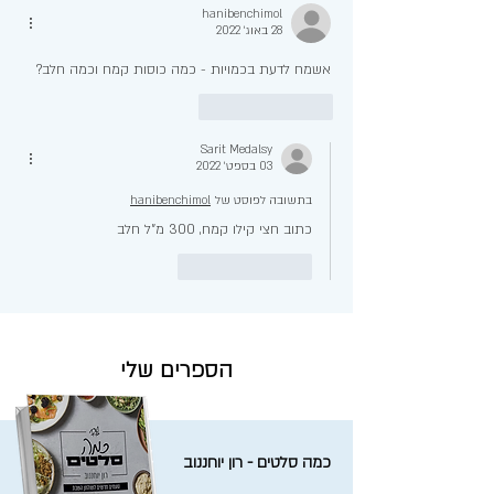
hanibenchimol
28 באוג׳ 2022
אשמח לדעת בכמויות - כמה כוסות קמח וכמה חלב?
לייק
להשיב
Sarit Medalsy
03 בספט׳ 2022
בתשובה לפוסט של
hanibenchimol
כתוב חצי קילו קמח, 300 מ"ל חלב
לייק
להשיב
הספרים שלי
כמה סלטים - רון יוחננוב