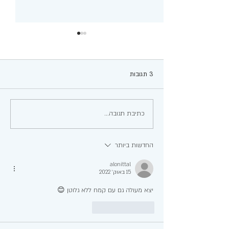
3 תגובות
עגבניות ממולאות
כתיבת תגובה...
החדשות ביותר
alonittal
15 באוק׳ 2022
יצא מעולה גם עם קמח ללא גלוטן 😊
לייק
להשיב