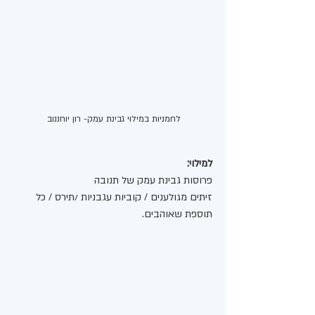
לחמניות במילוי גבינת עמק- רון יוחננוב 
למילוי:
פרוסות גבינת עמק של תנובה 
זיתים מגולענים / קוביות עגבניות /תירס / כל 
תוספת שאוהבים. 