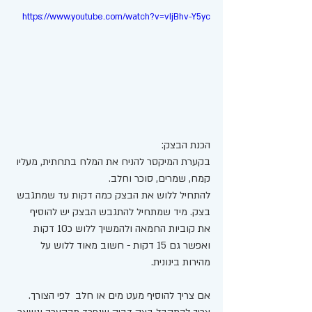
https://www.youtube.com/watch?v=vIjBhv-Y5yc
הכנת הבצק:
בקערת המיקסר להניח את המלח בתחתית, מעליו 
קמח, שמרים, סוכר וחלב. 
להתחיל ללוש את הבצק כמה דקות עד שמתגבש 
בצק. מיד שמתחיל להתגבש הבצק יש להוסיף 
את קוביות החמאה ולהמשיך ללוש כ10 דקות 
ואפשר גם 15 דקות - חשוב מאוד ללוש על 
מהירות בינונית. 
אם צריך להוסיף מעט מים או חלב  לפי הצורך. 