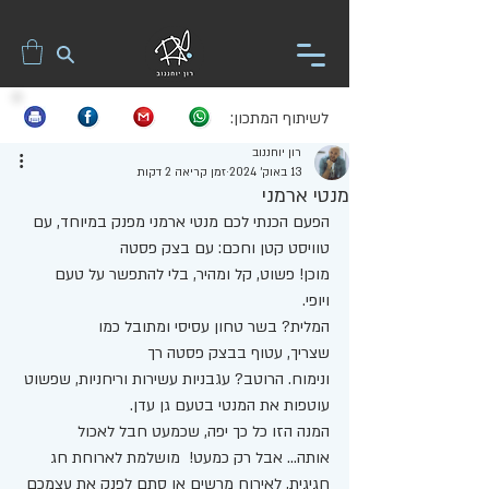
לשיתוף המתכון:
רון יוחננוב
13 באוק׳ 2024
זמן קריאה 2 דקות
מנטי ארמני
הפעם הכנתי לכם מנטי ארמני מפנק במיוחד, עם 
טוויסט קטן וחכם: עם בצק פסטה 
מוכן! פשוט, קל ומהיר, בלי להתפשר על טעם 
ויופי. 
המלית? בשר טחון עסיסי ומתובל כמו 
שצריך, עטוף בבצק פסטה רך 
ונימוח. הרוטב? עגבניות עשירות וריחניות, שפשוט 
עוטפות את המנטי בטעם גן עדן. 
המנה הזו כל כך יפה, שכמעט חבל לאכול 
אותה... אבל רק כמעט!  מושלמת לארוחת חג 
חגיגית, לאירוח מרשים או סתם לפנק את עצמכם 