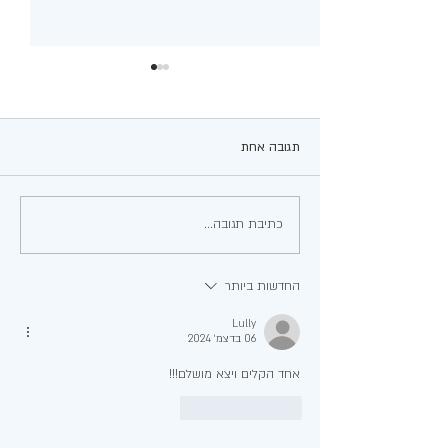
תגובה אחת
עגבניות ממולאות
כתיבת תגובה...
החדשות ביותר
Lully
06 בדצמ׳ 2024
אחד הקלים ויצא מושלם!!!
לייק
להשיב