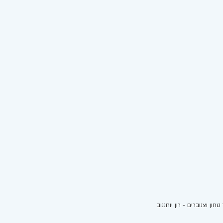
ון וצנוברים - רון יוחננוב 