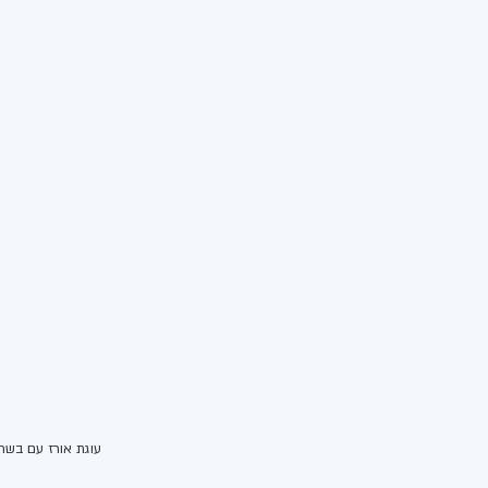
עוגת אורז עם בשר טח