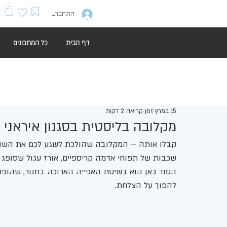
התחברות
דף הבית
כל המתכונים
15 במרץ
זמן קריאה 2 דקות
מקלובה בליסטית בסגנון איראני
קבלו אותה – המקלובה שהולכת לשגע לכם את השול
שכבות של תפוחי אדמה קריספיים, אורז עגול שסופג א
הסוד כאן הוא בשיטת האפייה הארוכה בתנור, שהופכ
להפוך על הצלחת.