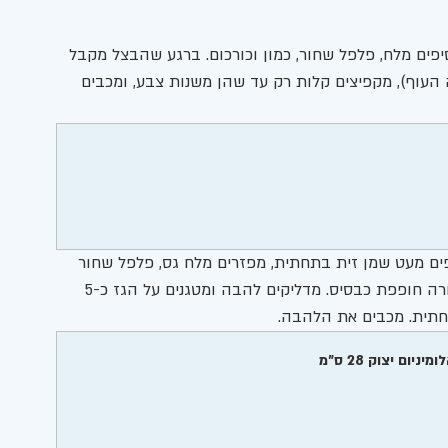
מוסיפים מלח, פלפל שחור, כמון וכורכום. ברגע שהבצל מקבל 
 העוף), מקפיצים קלות רק עד שהן משנות צבע, ומכבים 
ז' שלי, מזלפים מעט שמן זית בתחתית, מפזרים מלח גס, פלפל שחור 
ומעט כורכום. מסדרים את פרוסות תפוחי האדמה בצורה חופפת כבסיס. מדליקים להבה ומטגנים על הגז כ-5 
תית. מכבים את הלהבה.
 יצוק 28 ס"מ 