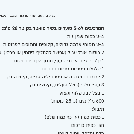
מקלובה עם אורז, פרגיות ועשבי תיבול 
המרכיבים ל5-6 סועדים בסיר סואטז בקוטר 28 ס"מ: 
3-4 כפות שמן זית
3-4 תפוחי אדמה גדולים, קלופים וחתוכים לפרוסות
2 כוסות אורז עגול (אפשר להחליף ביסמין או פרסי), שטוף ומסונן
1 ק"ג פרגיות או חזה עוף, חתוך לקוביות גסות
1 סלסלת פטריות טריות חתוכות 
2 צרורות כוסברה או פטרוזיליה טרייה, קצוצה דק
3 ענפי סלרי (כולל העלים), קצוצים דק
1 בצל לבן, קלוף וקצוץ
600 מ"ל מים (כ-2.5 כוסות)
תיבול:
1 כפית כמון (או כף כמון שלם)
חצי כפית כורכום
מלח ופלפל שחור בשפע