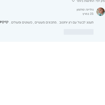
מיון לפי:
החדשות ביותר
מרכיבים
גולדינה סולומון
23 במרץ
תענוג לבשל עם רון יוחננוב . מתכונים מעשיים , פשוטים ומעולים . 🩵🩵🧿
לייק
להשיב