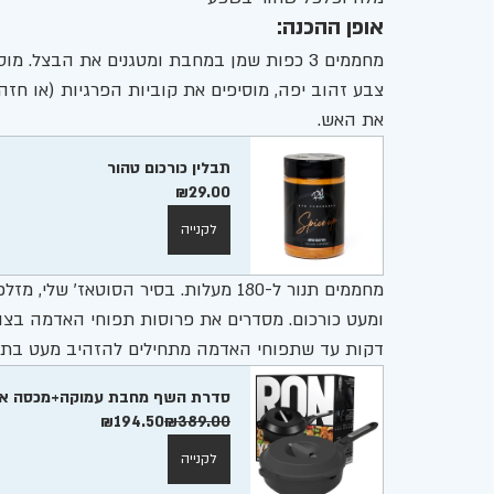
אופן ההכנה:
מחממים 3 כפות שמן במחבת ומטגנים את הבצל. 
צבע זהוב יפה, מוסיפים את קוביות הפרגיות (או חזה
את האש.
תבלין כורכום טהור  
₪29.00
לקנייה
מחממים תנור ל-180 מעלות. בסיר הסוטא
דקות עד שתפוחי האדמה מתחילים להזהיב מעט בתח
סדרת השף מחבת עמוקה+מכסה אלומיניום
₪194.50
₪389.00
לקנייה