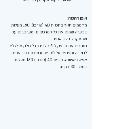
עוגיות ביסקוטי שקדים | רון יוחננוב 
אופן ההכנה: 
מחממים תנור בתכנית 4D (טורבו), 180 מעלות. 
בקערה שמים את כל המרכיבים ומערבבים עד 
שמתקבל בצק אחיד. 
חותכים את הבצק ל-3 חלקים. כל חלק מגלגלים 
לרולדה ומניחים על תבנית מרופדת בנייר אפייה.  
אפיה ראשונה: תכנית 4D (טורבו) 180 מעלות 
במשך 30 דקות. 