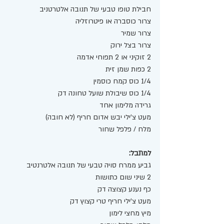
חבילת טופו טבעי של תנובה אלטרטניב
צרור כוסברה או פיטרוזליה
צרור שמיר
צרור בצל ירוק
2 זוקיני או 2 תפוחי אדמה 
2 כפות שמן זית
1/4 כוס קמח כוסמין
1/4 כוס שיבולת שועל טחונה דק 
גרידה מלימון אחד 
מעט צ'ילי יבש אדום חריף (לא חובה)
מלח / פלפל שחור 
למתבל:
גביע ממרח סויה טבעי של תנובה אלטרנטיב 
2 שיני שום כתושות
כף נענע קצוצה דק
מעט צ'ילי חריף טרי קצוץ דק 
מיץ מחצי לימון 