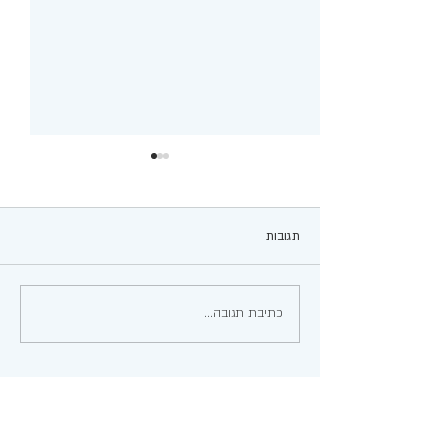
תגובות
עגבניות ממולאות
כתיבת תגובה...