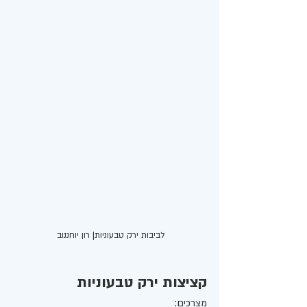
לביבות ירק טבעוניות| רון יוחננוב 
קציצות ירק טבעוניות
מצרכים: