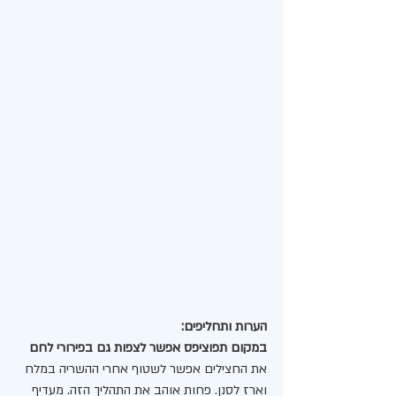
הערות ותחליפים:
במקום תפוציפס אפשר לצפות גם בפירורי לחם 
את החצילים אפשר לשטוף אחרי ההשריה במלח 
וארז לסנן. פחות אוהב את התהליך הזה. מעדיף 