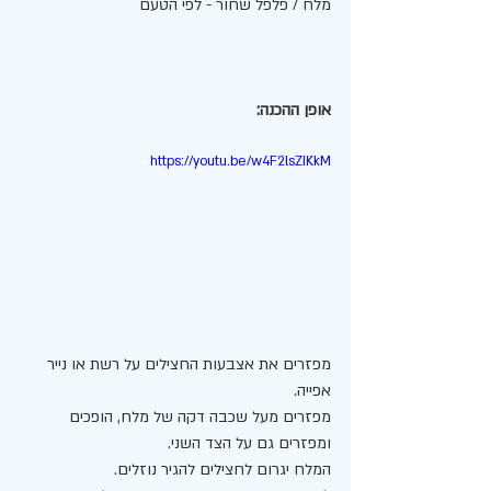
מלח / פלפל שחור - לפי הטעם 
אופן ההכנה:
https://youtu.be/w4F2lsZIKkM
מפזרים את אצבעות החצילים על רשת או נייר 
אפייה. 
מפזרים מעל שכבה דקה של מלח, הופכים 
ומפזרים גם על הצד השני. 
המלח יגרום לחצילים להגיר נוזלים. 