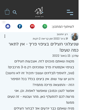
לשיתוף המתכון:
רון יוחננוב
19 בינו׳ 2022
זמן קריאה 2 דקות
שניצלוני חצילים בציפוי פריך - אין לתאר
כמה טעים!
עודכן:
13 באוג׳ 2022
מקווה שאתם מוכנים לזה. אצבעות חצילים 
בציפוי אקסטרה פריך שמכינים רק מ-3 מרכבים! 
(טוב, להוסיף תבלינים ועשבי תיבול זה לא נחשב) 
ורגע יש עוד שוס. אין ביצים בכלל בכל הסיפור 
הזה - והתוצאה פריכה מתמיד! 
אפשר לטגן וכמובן שאפשר לאפות. וכן. אני 
מרשה לכם להתעלף כאן. מהר ועכשיו - זה טעים 
ממש! 
מניח שאתם כבר יודעים איך לבחור חצילים 