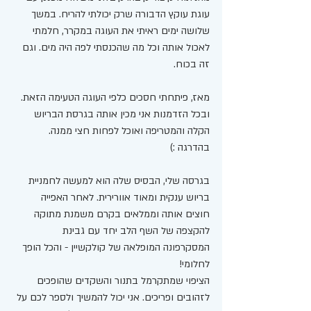
עוגת עוקץ הדבורה שרק יכולתי להריח. במשך 
שלושה ימים ראיתי את העוגה במקרר, חלמתי 
לאכול אותה וכל מה שהכנסתי לפה היה מים. וגם 
זה בכוח. 
מאז, פיתחתי חסכים כלפי העוגה הטעימה הזאת. 
ובכל הזדמנות אני מכין אותה בגרסת הבריוש 
הקלה והמטריפה ואוכל לפחות חצי ממנה. 
בהדרגה :) 
בגרסה שלי, הבסיס שלה הוא למעשה לחמניית 
בריוש ענקית ומאוד אוורירית. לאחר האפייה 
חוצים אותה וממלאים בקרם משמנת מתוקה 
להקצפה של השף הלב יחד עם גבינת 
המסקרפונה המופלאה של קולקשיין - והכל הופך 
לחלומי! 
הציפוי שמתקרמל בתנור והשקדים שהופכים 
לזהובים ופריכים. אני יכול להמשיך ולספר לכם על 