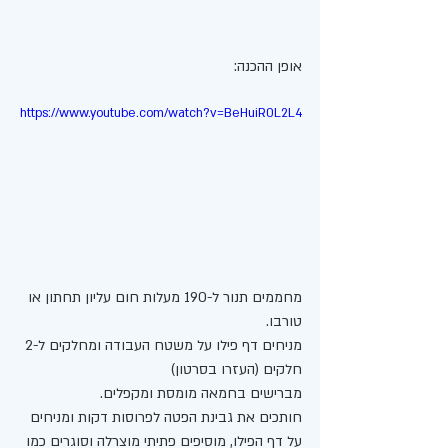
אופן ההכנה:
https://www.youtube.com/watch?v=BeHuiR0L2L4
מחממים תנור ל-190 מעלות חום עליון תחתון או 
טורבו. 
מניחים דף פילו על משטח העבודה ומחלקים ל-2 
חלקים (העזרו בסרטון) 
מברישים בחמאה מומסת ומקפלים. 
חותכים את גבינת הפטה לפרוסות דקות ומניחים 
על דף הפילו, מוסיפים פתיתי מוצרלה וסוגרים כמו 