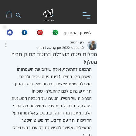
לשיתוף המתכון:
רון יוחננוב
10 בספט׳ 2022
זמן קריאה 1 דקות
מקלות פטה מוצרלה ברוטב מתוק חריף
מעלף!
תתכוננו להתעלף. איזה שילוב של השמחות! 
מאפה פילו במילוי גבינת פטה עיזים וגבינת 
מוצרלה שמתפוצצים בפה והשיא- רוטב מתוך 
חריף שיגרום לכם להתעלף- סופית! 
הפריכות של הפילו, הטעם של הגבינה המשגעת. 
פטה עיזית בשילוב מוצרלה מושלמת של השף 
הלבן. מתכון מהיר וקל. ובבקשה, אל תוותרו על 
החריפות יחד עם הדבש זה פשוט היסטרי! 
מתעצלים. אפשר להגיש גם רק עם דבש וצ'ילי 
חריף. 