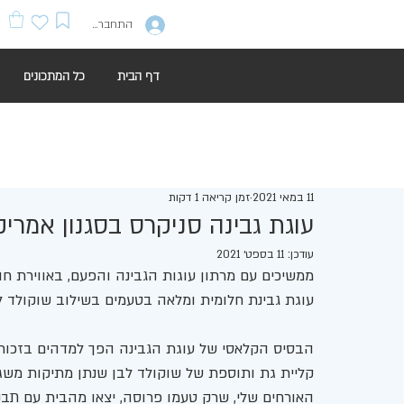
התחברות
דף הבית
כל המתכונים
11 במאי 2021
זמן קריאה 1 דקות
עוגת גבינה סניקרס בסגנון אמריק
עודכן:
11 בספט׳ 2021
ממשיכים עם מרתון עוגות הגבינה והפעם, באווירת חו"
עוגת גבינת חלומית ומלאה בטעמים בשילוב שוקולד ל
הבסיס הקלאסי של עוגת הגבינה הפך למדהים בזכות 
קליית גת ותוספת של שוקולד לבן שנתן מתיקות משג
האורחים שלי, שרק טעמו פרוסה, יצאו מהבית עם תבני