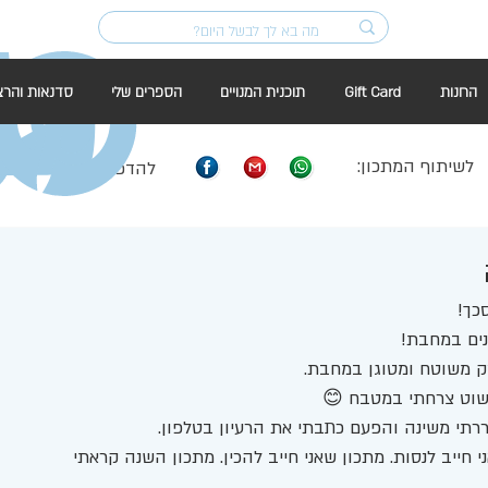
החנות
Gift Card
תוכנית המנויים
הספרים שלי
סדנאות והרצ
לשיתוף המתכון:
להדפסה:
כך! 
נים במחבת!
צק משוטח ומטוגן במחבת. 
פשוט צרחתי במטבח 😊
רתי משינה והפעם כתבתי את הרעיון בטלפון. 
חייב לנסות. מתכון שאני חייב להכין. מתכון השנה קראתי 