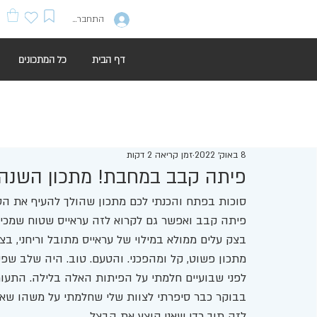
התחברות
דף הבית
כל המתכונים
8 באוק׳ 2022
זמן קריאה 2 דקות
פיתה קבב במחבת! מתכון השנה
סוכות בפתח והכנתי לכם מתכון שהולך להעיף את הס
פיתה קבב ואפשר גם לקרוא לזה עראייס שטוח שמכי
בצק עלים ממולא במילוי של עראייס מתובל וריחני, ב
מתכון פשוט, קל ומהפכני. והטעם. טוב. היה שלב ש
לפני שבועיים חלמתי על הפיתות האלה בלילה. התעור
בבוקר כבר סיפרתי לצוות שלי שחלמתי על משהו שאני 
לזה תוך כדי שאני קוצץ את הבצל. 