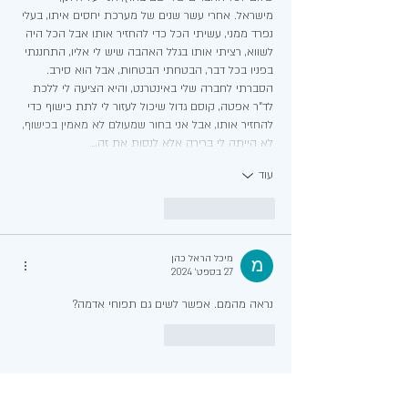
מישראל. אחרי עשר שנים של מערכת יחסים איתו, בעלי 
נפרד ממני, עשיתי הכל כדי להחזיר אותו אבל הכל היה 
לשווא, רציתי אותו בגלל האהבה שיש לי אליו, התחננתי 
בפניו בכל דבר, הבטחתי הבטחות, אבל הוא סירב. 
הסברתי לחברה שלי באינטרנט, והיא הציעה לי ללכת 
לד"ר אפטה, קוסם גדול שיכול לעזור לי לתת כישוף כדי 
להחזיר אותו, אבל אני בחור שמעולם לא מאמין בכישוף, 
לא הייתה לי ברירה אלא לנסות את זה,…
עוד
לייק
להשיב
מיכל הראל כהן
27 בספט׳ 2024
נראה מהמם. אפשר לשים גם תפוחי אדמה?
לייק
להשיב