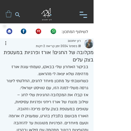
לשיתוף המתכון:
רון יוחננוב
18 בספט׳ 2024
זמן קריאה 2 דקות
מקלובה של החגים! אורז ופרגיות במעטפת
בצק עלים
בביקור האחרון שלי בבאקו, טעמתי עוגת אורז 
מדהימה שלא יצאה לי מהראש. 
כשחשבתי על מתכון מיוחד לחגים, החלטתי ליצור 
גרסה משלי למנה הזו, עם טוויסט ישראלי. 
אז קבלו את המקלובה החגיגית שלי לחג – 
שילוב מנצח של אורז ריחני ופרגיות עסיסיות, 
עטופים במעטפת בצק עלים פריכה וזהובה.
האורז מבושם בתבלין בהרט, שמעניק לו ארומה 
וטעם מיוחדים. הפרגיות מטוגנות עד להזהבה 
ומקופצות ברוטב מתקתק עם סילאן ובהרט. 