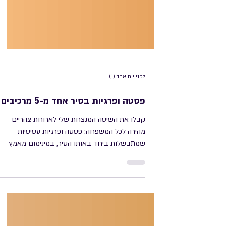
לפני יום אחד (1)
פסטה ופרגיות בסיר אחד מ-5 מרכיבים
קבלו את השיטה המנצחת שלי לארוחת צהריים
מהירה לכל המשפחה: פסטה ופרגיות עסיסיות
שמתבשלות ביחד באותו הסיר, במינימום מאמץ
ובמקסימום טעם! מדובר במנה המבוססת על 5
מרכיבי ליבה בלבד, כשכל הקסם קורה בזכות
מרכיב סודי אחד שמשנה את כל התמונה. הסוד שלי