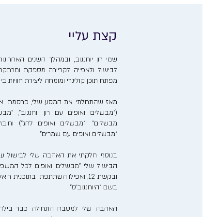
קצת עליי
שמי רון יוחננוב, ובמהלך השנים האחרו
לבישול ולאפייה לקריירה מספקת ומרתקת. 
מפתח תוכן קולינרי ומומחה ליצירת חוויות ב
מאז שהתחלתי את המסע שלי, פרסמתי אר
("מבשלים ואופים עם רון יוחננוב", "מבש
מבשלים" ו"מבשלים ואופים לחג") וחוב
"מבשלים ואופים עם שמרים".
בנוסף, חלקתי את האהבה שלי לבישול ע
הבישול שלי "מבשלים ואופים לכל המשפ
ובקשת 12, ואפילו השתתפתי בתוכנית 
בשם "היוחננוב'ס".
האהבה שלי למטבח התחילה כבר בילדותי