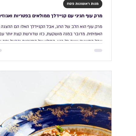
מנות ראשונות פסח
מרק עוף חגיגי עם קניידלך ממולאים בפטריות ואגוזי
מרק עוף הוא הלב של החג, אבל הקניידלך האלו הם ההצגה
האמיתית. מדובר במנה מושקעת, כזו שדורשת קצת יותר עב
אבל התוצאה שווה כל רגע. המילוי של הפטריות והבצל יחד 
הקראנץ' של אגוזי המלך יוצרים מרקם משגע. כשבוצעים את
הקניידלך בתוך המרק הצח, כל הטעמים האלו משתחררים פנ
מנה של פעם בחגים! מרק עוף חגיגי עם קניידלך ממולאים
בפטריות ואגוזים | רון יוחננוב המרכיבים ל6-8 מ
28 ס"מ: למרק עוף עשיר: 4 כפות שמן 5-6 חלקי עוף
כאן השתמשתי בשוקיים 3 גזרים קלופים 2 ענפי סלרי