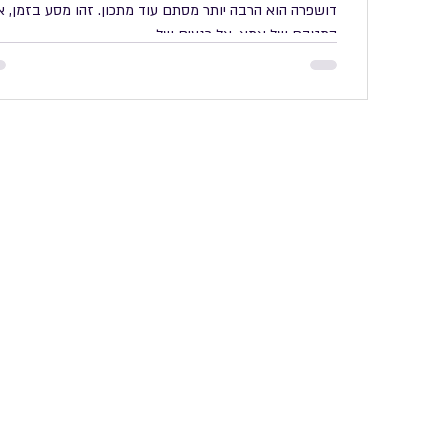
דושפרה הוא הרבה יותר מסתם עוד מתכון. זהו מסע בזמן, א
המטבח של אמא, אל רגעים של...