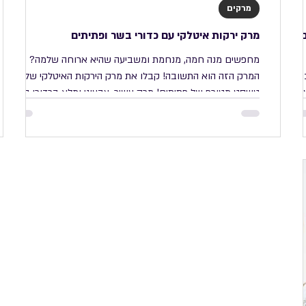
מרקים
ם
מרק ירקות איטלקי עם כדורי בשר ופתיתים
מחפשים מנה חמה, מנחמת ומשביעה שהיא ארוחה שלמה?
ודה
המרק הזה הוא התשובה! קבלו את מרק הירקות האיטלקי שלי, עם
עם
טוויסט מטורף של פתיתים! מרק עשיר, צבעוני ומלא בכדורי בשר
נימוחים משובצים בפתיתים כמו פנינים. מרק ירקות איטלקי עם
ימה.
כדורי בשר ופתיתים | רון יוחננוב מרק ירקות איטלקי עם כדורי
בשר ופתיתים מצרכים: 2 כפות שמן זית 1 בצל גדול, קצוץ דק 2
נות בסיר בקוטר
שיני שום, כתושות 2 גבעולי סלרי, קצוצים דק (כולל העלים) 2
 שאוהבים,
תפוחי אדמה בינוניים, חתוכים לקוביות 2 גזרים גדולים, חתוכים
לקוביות 1 דלעת קטנה, חתוכה לקוביו