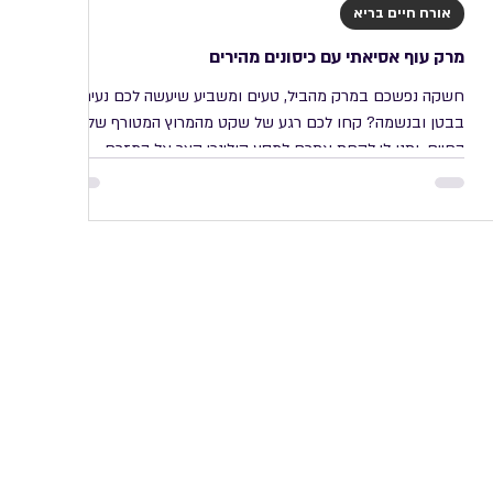
אורח חיים בריא
מרק עוף אסיאתי עם כיסונים מהירים
חשקה נפשכם במרק מהביל, טעים ומשביע שיעשה לכם נעים
בבטן ובנשמה? קחו לכם רגע של שקט מהמרוץ המטורף של
החיים, ותנו לי לקחת אתכם למסע קולינרי קצר אל המזרח
הרחוק, עם מרק ירקות אסיאתי אותנטי שמתפוצץ בטעמים
וניחוחות משגעים! אבל רגע, אל תיבהלו! המתכון הזה הוא לא רק
טעים בטירוף, הוא גם סופר-פשוט ומהיר להכנה, בזכות טריק קטן
ומתוחכם: בצק פסטה מוכן של שמרית! כן כן, שמעתם נכון! בלי
ללוש, בלי מכונת פסטה, ובלי כל הלכלוך והבלאגן של הכנת בצק
בבית. קומו להכין עכשיו אחרי פרסום הפוסט יצא בצק כיסו