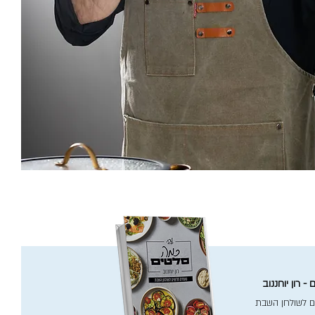
- רון יוחננוב
ם לשולחן השבת