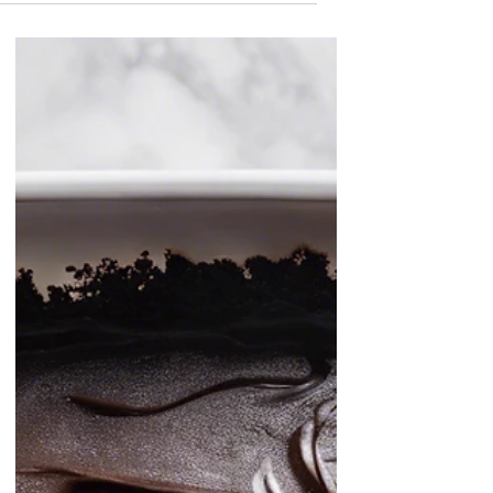
31 במרץ 2025
עוגת שיש Intense - חוויה בטעם
מושלם
מתכון מושלם לעוגת שיש משודרגת עם טוויסט
מיוחד! שילוב של סדרת ממרחי Intense העשירים
והמפנקים, עם מרקם שיש קלאסי, יוצר עוגה
חלומית שתגרום לכם להתאהב מחדש בקינוחים
ביתיים. הטעמים העמוקים והממכרים של הממרחים,
בשילוב עם מרקם רך ואוורירי, הופכים כל פרוסה
לחוויה מושלמת. עוגת שיש Intense | רון יוחננוב
עוגת שיש Intense מצרכים: 3 ביצים 1 כוס סוכר 1
גביע (200 גרם) שמנת חמוצה (לא משנה אחוז
השומן) 1 מיכל (250 מ"ל) שמנת מתוקה 2 כוסות
קמח לבן רגיל 1 שקית אבקת אפייה 1 כפית תמצית
וניל קורט מל