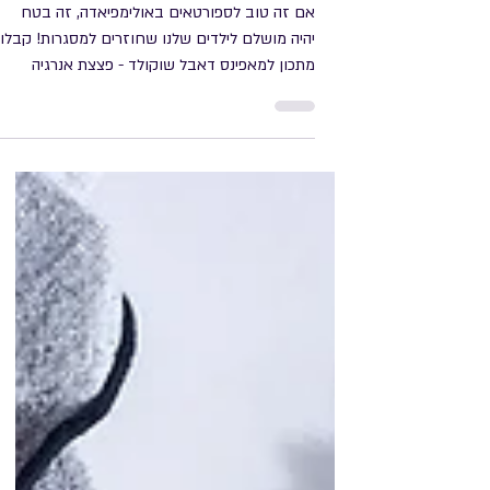
26 באוג׳ 2025
מאפינס דאבל שוקולד של אלופים!
אם זה טוב לספורטאים באולימפיאדה, זה בטח
יהיה מושלם לילדים שלנו שחוזרים למסגרות! קבלו
מתכון למאפינס דאבל שוקולד - פצצת אנרגיה
אמיתית שמכינים בקלילות. סיפור המאפינס
האולימפי. המתכון למאפינס דאבל שוקולד הפך
ללהיט של האולימפיאדה, והוא התחיל דווקא בכפר
האולימפי בפריז. כשהספורטאים, שהגיעו מכל
העולם, חיפשו פצצת אנרגיה מהירה וטעימה, הם
התאהבו במאפינס האלו. עשרות מאפים הוכנו
עבורם כדי לספק את הדרישה, והם הפכו ללהיט
ויראלי שכולם רצו להכין. המאפינס האלה, שהציתו
את בלוטות הטעם בכפר האולי