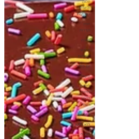
חלות
ולחמים
לשבועות
חמין
וקדרות
חנוכה
מתכוני
טורטיות
יום כיפור
ירקות
לחמים
וחלות
לראש
השנה
לחמניות
ללא גלוטן
מאכלי