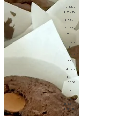
פסטות
לשבועות
פשטידות
צמחוני /
טבעוני
קינוחי
כוסות
קינוחי
פרווה
קינוחים
קינוחים
לפסח
קישים
קישים
ופשטידות
לשבועות