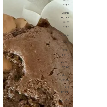
לראש
השנה
צמחוני
וטבעוני
לראש
השנה
לביבות
סופגניות
סופגניות
מהירות
מאפים
לאירוח
מתכונים
עם טופו
שישי
צהריים
סוכות