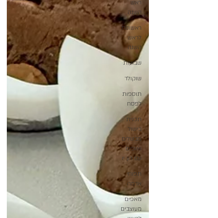
ראש
השנה
ראשונות
לראש
השנה
שבועות
שוקולד
תוספות
לפסח
תכנית
בישול
מבשלים
ואופים
עם רון יו
תפוחי
אדמה
מאפים
מעוצבים